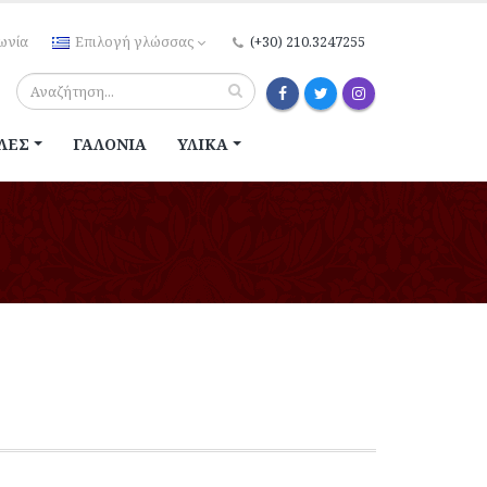
ωνία
Επιλογή γλώσσας
(+30) 210.3247255
ΛΈΣ
ΓΑΛΌΝΙΑ
ΥΛΙΚΆ