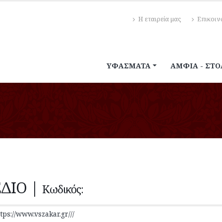
Η εταιρεία μας
Επικοιν
ΥΦΆΣΜΑΤΑ
ΆΜΦΙΑ - ΣΤΟ
ΕΔΙΟ
|
Κωδικός:
tps://www.vszakar.gr///