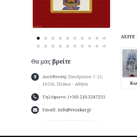
ΔΕΙΤΕ
Θα μας
βρείτε
Διεύθυνση:
Πανδρόσου 7-15,
Κω
10556, Πλάκα - Αθήνα
Τηλέφωνο:
(+30) 210.3247255
Email:
info@vszakar.gr