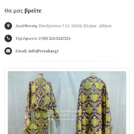
Θα μας
βρείτε
Διεύθυνση:
Πανδρόσου 7-15, 10556, Πλάκα - Αθήνα
Τηλέφωνο:
(+30) 210.3247255
Email:
info@vszakar.gr