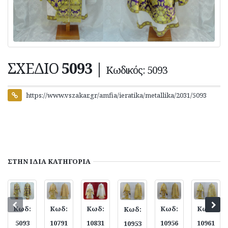
ΣΧΕΔΙΟ
5093
|
Κωδικός: 5093
https://www.vszakar.gr/amfia/ieratika/metallika/2031/5093
ΣΤΗΝ ΙΔΙΑ
ΚΑΤΗΓΟΡΙΑ
Κωδ:
Κωδ:
Κωδ:
Κωδ:
Κωδ:
Κωδ:
10791
10956
10831
10961
5093
10953