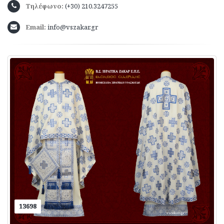
Τηλέφωνο:
(+30) 210.3247255
Email:
info@vszakar.gr
13698