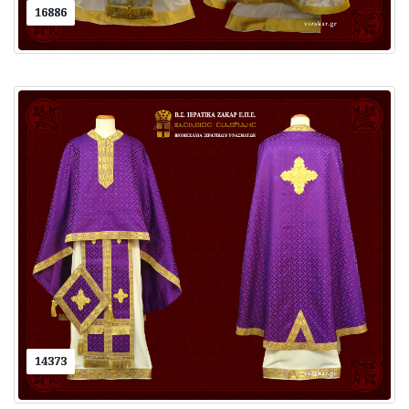
16886
14373