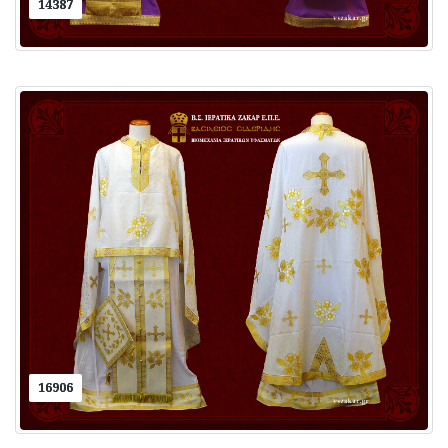
14387
16906