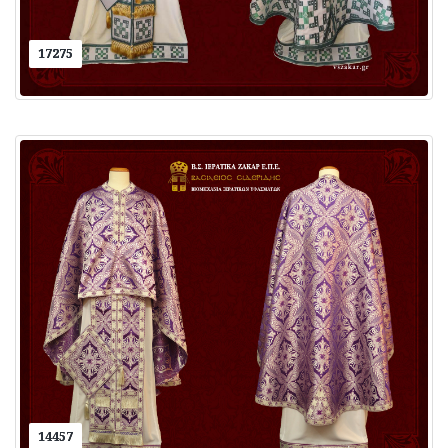
17275
14457