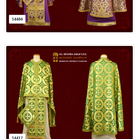
14404
14417