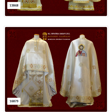
13848
16879