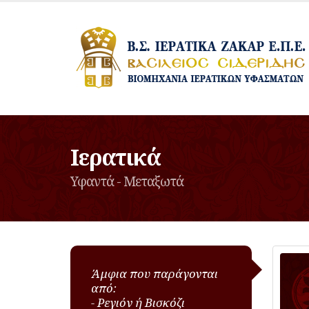
Ιερατικά
Υφαντά - Μεταξωτά
Άμφια που παράγονται
από:
- Ρεγιόν ή Βισκόζι