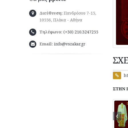
Διεύθυνση:
Πανδρόσου 7-15,
10556, Πλάκα - Αθήνα
Τηλέφωνο:
(+30) 210.3247255
Email:
info@vszakar.gr
ΣΧ
ht
ΣΤΗΝ 