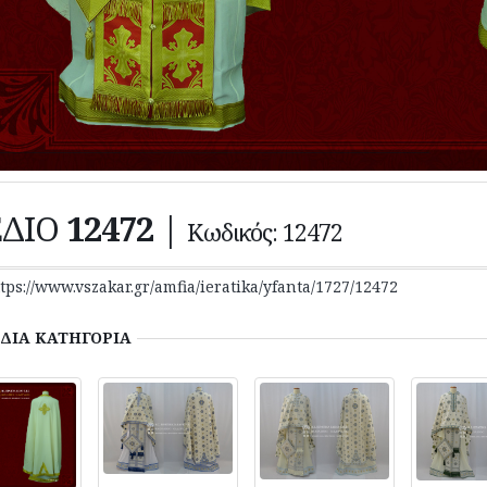
ΕΔΙΟ
12472
|
Κωδικός: 12472
tps://www.vszakar.gr/amfia/ieratika/yfanta/1727/12472
ΙΔΙΑ
ΚΑΤΗΓΟΡΙΑ