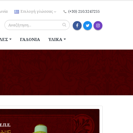
ωνία
Επιλογή γλώσσας
(+30) 210.3247255
ΛΈΣ
ΓΑΛΌΝΙΑ
ΥΛΙΚΆ