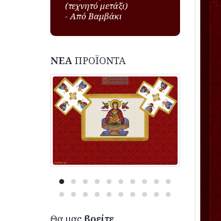
(τεχνητό μετάξι)
- Από Βαμβάκι
ΝΕΑ
ΠΡΟΪΟΝΤΑ
Θα μας
βρείτε