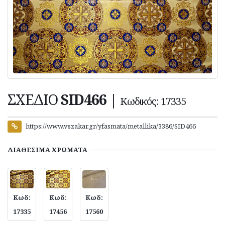
ΣΧΕΔΙΟ
SID466
|
Κωδικός: 17335
https://www.vszakar.gr/yfasmata/metallika/3386/SID466
ΔΙΑΘΕΣΙΜΑ
ΧΡΩΜΑΤΑ
Κωδ:
Κωδ:
Κωδ:
17335
17456
17560