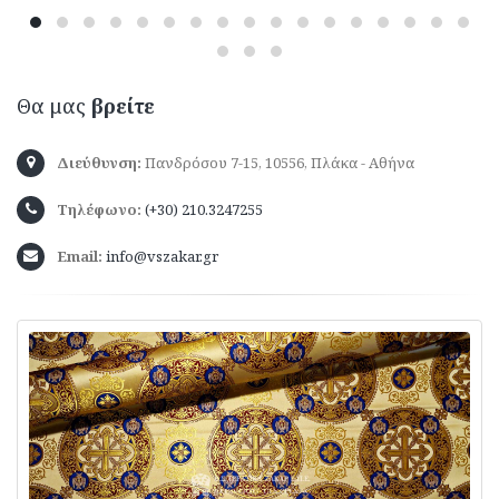
Θα μας
βρείτε
Διεύθυνση:
Πανδρόσου 7-15, 10556, Πλάκα - Αθήνα
Τηλέφωνο:
(+30) 210.3247255
Email:
info@vszakar.gr