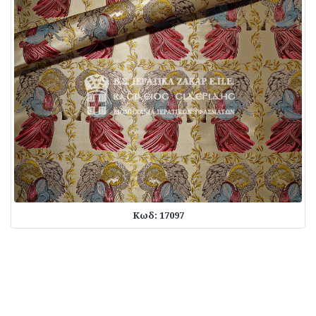
Κωδ: 17097