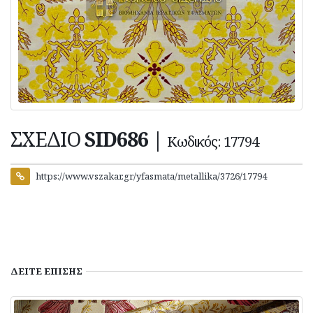
ΣΧΕΔΙΟ
SID686
|
Κωδικός: 17794
https://www.vszakar.gr/yfasmata/metallika/3726/17794
ΔΕΙΤΕ
ΕΠΙΣΗΣ