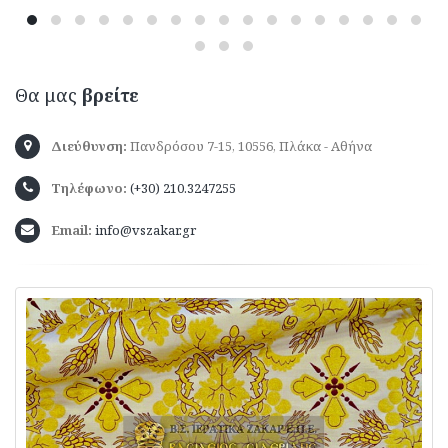
Θα μας
βρείτε
Διεύθυνση:
Πανδρόσου 7-15, 10556, Πλάκα - Αθήνα
Τηλέφωνο:
(+30) 210.3247255
Email:
info@vszakar.gr