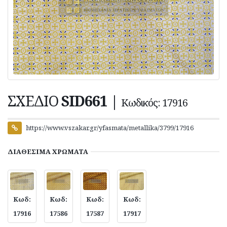
ΣΧΕΔΙΟ
SID661
|
Κωδικός: 17916
https://www.vszakar.gr/yfasmata/metallika/3799/17916
ΔΙΑΘΕΣΙΜΑ
ΧΡΩΜΑΤΑ
Κωδ:
Κωδ:
Κωδ:
Κωδ:
17916
17586
17587
17917