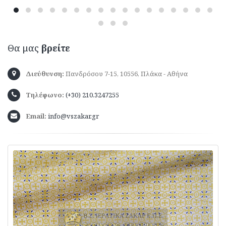
Θα μας
βρείτε
Διεύθυνση:
Πανδρόσου 7-15, 10556, Πλάκα - Αθήνα
Τηλέφωνο:
(+30) 210.3247255
Email:
info@vszakar.gr